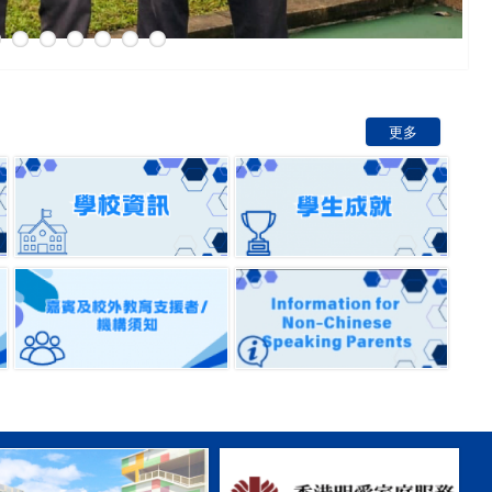
Ai 
更多