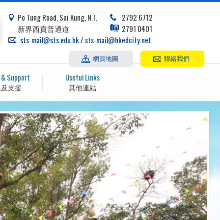
Po Tung Road, Sai Kung, N.T.
2792 6712
新界西貢普通道
2791 0401
sts-mail@sts.edu.hk
/
sts-mail@hkedcity.net
網頁地圖
聯絡我們
 & Support
Useful Links
長及支援
其他連結