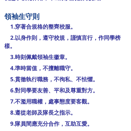
領袖生守則
1.穿著合規格的整齊校服。
2.以身作則，遵守校規，謹慎言行，作同學榜
樣。
3.時刻佩戴領袖生徽章。
4.準時當值，不擅離職守。
5.貫徹執行職務，不徇私、不怯懼。
6.對同學要友善、平和及尊重對方。
7.不濫用職權，處事態度要客觀。
8.遵從老師及隊長之指示。
9.隊員間應充分合作，互助互愛。