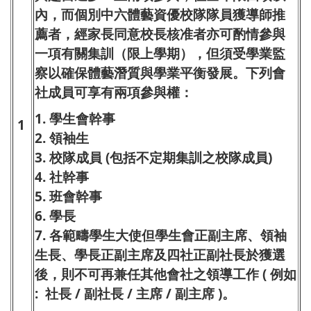
內，而個別中六體藝資優校隊隊員獲導師推
薦者，經家長同意校長核准者亦可酌情參與
一項有關集訓（限上學期），但須受學業監
察以確保體藝潛質與學業平衡發展。下列會
社成員可享有兩項參與權：
1.
學生會幹事
1
2. 領袖生
3. 校隊成員 (包括不定期集訓之校隊成員)
4. 社幹事
5. 班會幹事
6. 學長
7. 各範疇學生大使但學生會正副主席、領袖
生長、學長正副主席及四社正副社長於獲選
後，則不可再兼任其他會社之領導工作 ( 例如
: 社長 / 副社長 / 主席 / 副主席 )。