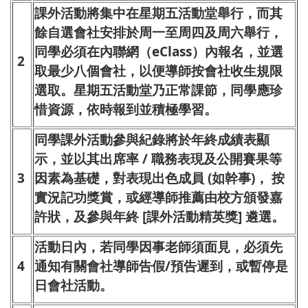
課外活動將集中在星期五活動堂舉行，而其
餘自選會社安排於周一至周四及周六舉行，
同學必須在內聯網（eClass）內報名，並選
2
取最少八個會社，以便導師按會社收生規限
選取。星期五活動堂乃正常課節，同學應珍
惜資源，依時報到並積極學習。
同學課外活動參與紀錄將於年終成績表顯
示，並以其出席率 / 職務表現及公開賽果等
3
因素為基礎，對表現出色成員 (如幹事)， 按
實況記功獎賞，或經導師推薦由校方頒發嘉
許狀，及參與年終 [課外活動精英獎] 遴選。
活動日內，若同學因事老師須面見，必須先
4
通知有關會社導師告假/預告遲到，或暫停是
日會社活動。