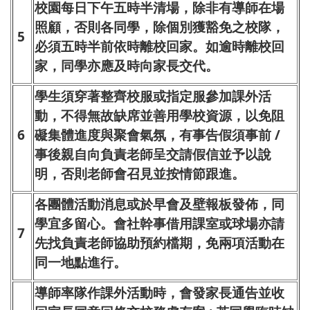
校園每日下午五時半清場，除非有導師在場
照顧，否則各同學，除個別獲豁免之校隊，
5
必須五時半前依時離校回家。如逾時離校回
家，同學亦應及時向家長交代。
學生須穿著整齊校服或指定服參加課外活
動，不得無故缺席並善用學校資源，以免阻
6
礙集體進度與聚會氣氛，有事告假須事前 /
事後親自向負責老師呈交請假信並予以說
明，否則老師會召見並按情節跟進。
各團體活動消息或於早會及壁報板發佈，同
學宜多留心。會社幹事借用課室或球場亦請
7
先找負責老師協助預約檔期，免兩項活動在
同一地點進行。
導師率隊作課外活動時，會發家長通告並收