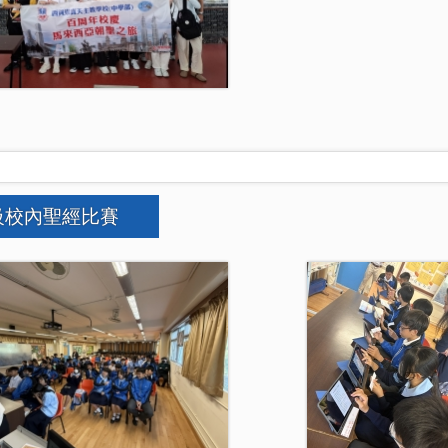
級校內聖經比賽