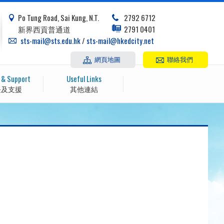
Po Tung Road, Sai Kung, N.T.
2792 6712
新界西貢普通道
2791 0401
sts-mail@sts.edu.hk
/
sts-mail@hkedcity.net
網頁地圖
聯絡我們
 & Support
Useful Links
長及支援
其他連結
。