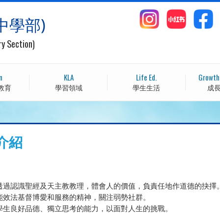
中學部)
ry Section)
n
KLA
Life Ed.
Growth
教育
學習領域
學生生活
成
介紹
 學生透過認識聖經及天主教教理，體會人的價值，負責任地作道德的抉擇
 學生能效法基督博愛和服務的精神，關注弱勢社群。
 培養學生良好品德、獨立思考的能力，以面對人生的挑戰。