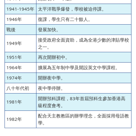
1941-1945年
太平洋戰爭爆發，學校被迫停課。
1946年
復課，學生只有二十餘人。
戰後
發展加快。
接受政府全面資助，成為全港少數的津貼學校
1949年
之一。
1951年
再次開辦初中。
1964年
擴展為五年制中學及開設英文中學課程。
1974年
開辦夜中學。
八十年代初
夜中學停辦。
開辦預科課程，83年首屆預科生參加香港高
1981年
級程度會考。
配合天主教教區的辦學理念，全面採用母語教
1982年
學。