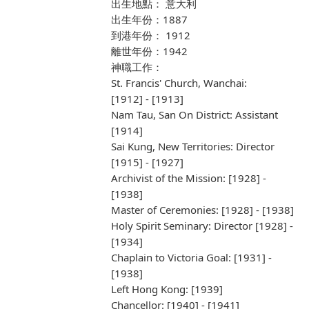
出生地點： 意大利
出生年份：1887
到港年份： 1912
離世年份：1942
神職工作：
St. Francis' Church, Wanchai:
[1912] - [1913]
Nam Tau, San On District: Assistant
[1914]
Sai Kung, New Territories: Director
[1915] - [1927]
Archivist of the Mission: [1928] -
[1938]
Master of Ceremonies: [1928] - [1938]
Holy Spirit Seminary: Director [1928] -
[1934]
Chaplain to Victoria Goal: [1931] -
[1938]
Left Hong Kong: [1939]
Chancellor: [1940] - [1941]